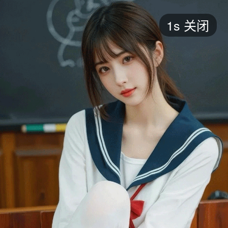
短剧
1s
关闭
最新
最热
添加
评分
全部
言情
都市
甜宠
逆袭
玄幻
仙侠
全部
2026
2025
2024
2023
2022
202
全部
大陆
香港
台湾
美国
韩国
日本