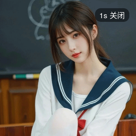
短剧
1s
关闭
最新
最热
添加
评分
全部
言情
都市
甜宠
逆袭
玄幻
仙侠
全部
2026
2025
2024
2023
2022
202
全部
大陆
香港
台湾
美国
韩国
日本