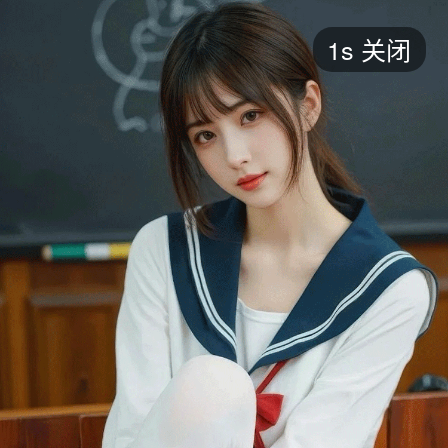
短剧
1s
关闭
最新
最热
添加
评分
全部
言情
都市
甜宠
逆袭
玄幻
仙侠
全部
2026
2025
2024
2023
2022
202
全部
大陆
香港
台湾
美国
韩国
日本