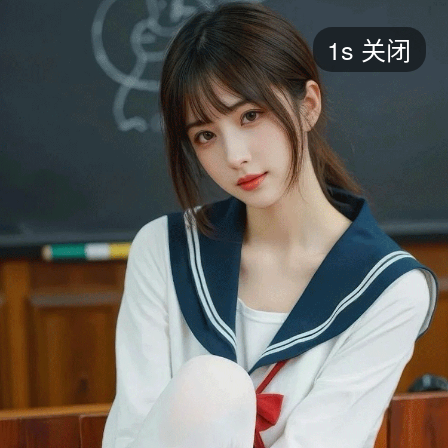
短剧
1s
关闭
最新
最热
添加
评分
全部
言情
都市
甜宠
逆袭
玄幻
仙侠
全部
2026
2025
2024
2023
2022
202
全部
大陆
香港
台湾
美国
韩国
日本