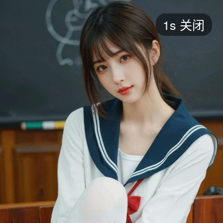
短剧
1s
关闭
最新
最热
添加
评分
全部
言情
都市
甜宠
逆袭
玄幻
仙侠
全部
2026
2025
2024
2023
2022
202
全部
大陆
香港
台湾
美国
韩国
日本