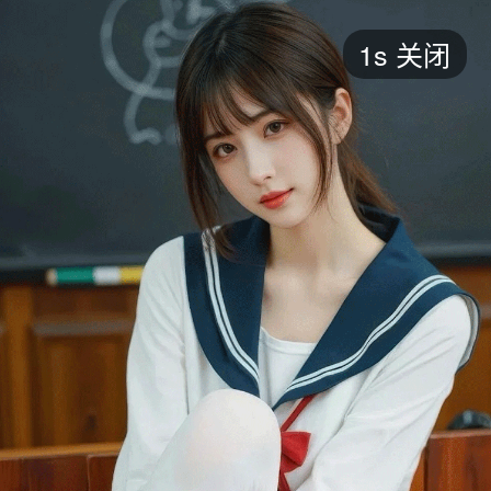
短剧
1s
关闭
最新
最热
添加
评分
全部
言情
都市
甜宠
逆袭
玄幻
仙侠
全部
2026
2025
2024
2023
2022
202
全部
大陆
香港
台湾
美国
韩国
日本