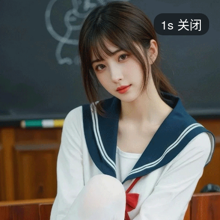
短剧
1s
关闭
最新
最热
添加
评分
全部
言情
都市
甜宠
逆袭
玄幻
仙侠
全部
2026
2025
2024
2023
2022
202
全部
大陆
香港
台湾
美国
韩国
日本