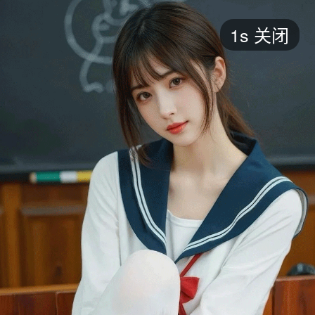
短剧
1s
关闭
最新
最热
添加
评分
全部
言情
都市
甜宠
逆袭
玄幻
仙侠
全部
2026
2025
2024
2023
2022
202
全部
大陆
香港
台湾
美国
韩国
日本