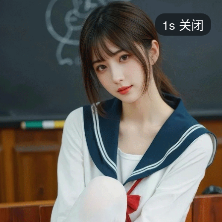
短剧
1s
关闭
最新
最热
添加
评分
全部
言情
都市
甜宠
逆袭
玄幻
仙侠
全部
2026
2025
2024
2023
2022
202
全部
大陆
香港
台湾
美国
韩国
日本