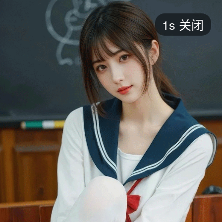
短剧
1s
关闭
最新
最热
添加
评分
全部
言情
都市
甜宠
逆袭
玄幻
仙侠
全部
2026
2025
2024
2023
2022
202
全部
大陆
香港
台湾
美国
韩国
日本