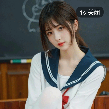
短剧
1s
关闭
最新
最热
添加
评分
全部
言情
都市
甜宠
逆袭
玄幻
仙侠
全部
2026
2025
2024
2023
2022
202
全部
大陆
香港
台湾
美国
韩国
日本