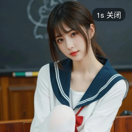
短剧
1s
关闭
最新
最热
添加
评分
全部
言情
都市
甜宠
逆袭
玄幻
仙侠
全部
2026
2025
2024
2023
2022
202
全部
大陆
香港
台湾
美国
韩国
日本