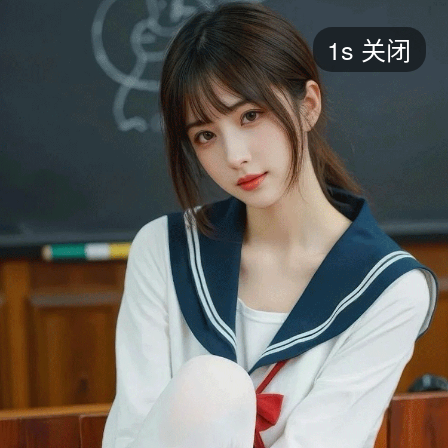
短剧
1s
关闭
最新
最热
添加
评分
全部
言情
都市
甜宠
逆袭
玄幻
仙侠
全部
2026
2025
2024
2023
2022
202
全部
大陆
香港
台湾
美国
韩国
日本