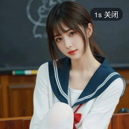
短剧
1s
关闭
最新
最热
添加
评分
全部
言情
都市
甜宠
逆袭
玄幻
仙侠
全部
2026
2025
2024
2023
2022
202
全部
大陆
香港
台湾
美国
韩国
日本