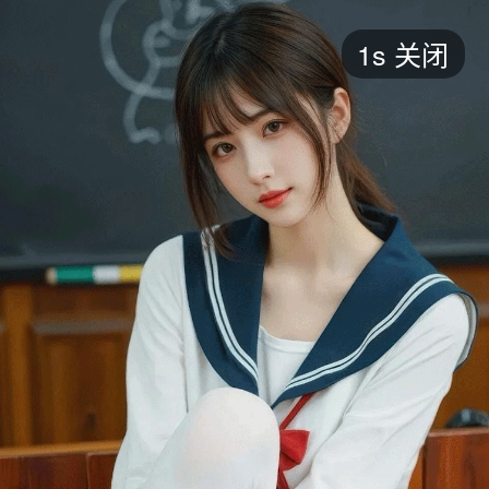
短剧
1s
关闭
最新
最热
添加
评分
全部
言情
都市
甜宠
逆袭
玄幻
仙侠
全部
2026
2025
2024
2023
2022
202
全部
大陆
香港
台湾
美国
韩国
日本