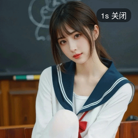
短剧
1s
关闭
最新
最热
添加
评分
全部
言情
都市
甜宠
逆袭
玄幻
仙侠
全部
2026
2025
2024
2023
2022
202
全部
大陆
香港
台湾
美国
韩国
日本