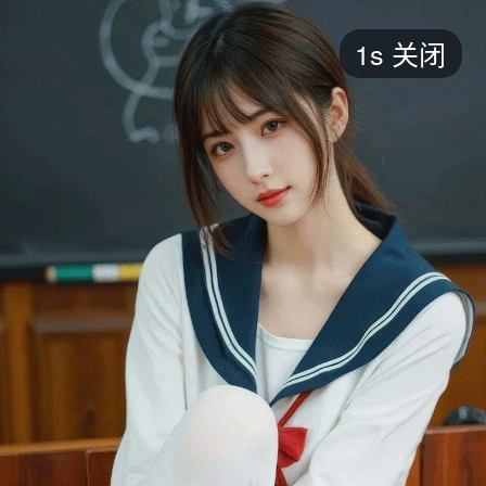
短剧
1s
关闭
最新
最热
添加
评分
全部
言情
都市
甜宠
逆袭
玄幻
仙侠
全部
2026
2025
2024
2023
2022
202
全部
大陆
香港
台湾
美国
韩国
日本